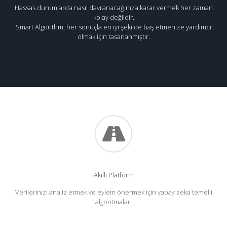
Hassas durumlarda nasıl davranacağınıza karar vermek her zaman
kolay değildir.
Smart Algorithm, her sonuçla en iyi şekilde baş etmenize yardımcı
olmak için tasarlanmıştır.
Akıllı Platform
Verilerinizi analiz etmek ve eylem önermek için yapay zeka temelli
algoritmalar!