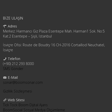
BIZE ULAŞIN
Adres
Merkez: Harmancı Giz Plaza Esentepe Mah. Harman1 Sok. No:5
Kat:2 Esentepe – Şişli, İstanbul
İsviçre Ofisi: Route de Boudry 16 CH-2016 Cortaillod Neuchatel,
İsviçre
Telefon
(+90) 212 293 8000
SMS Gönder
E-Mail
sonar@boomsonar.com
Gizlilik Sözleşmesi
Web Sitesi
Tick Tock Boom Dijital Ajans
BoomSocial Sosyal Medya Ölçümleme