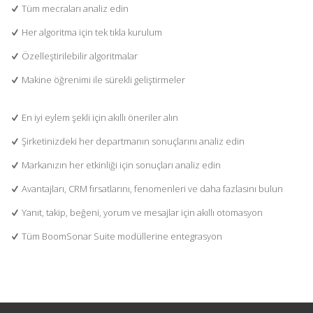
Tüm mecraları analiz edin
Her algoritma için tek tıkla kurulum
Özelleştirilebilir algoritmalar
Makine öğrenimi ile sürekli geliştirmeler
En iyi eylem şekli için akıllı öneriler alın
Şirketinizdeki her departmanın sonuçlarını analiz edin
Markanızın her etkinliği için sonuçları analiz edin
Avantajları, CRM fırsatlarını, fenomenleri ve daha fazlasını bulun
Yanıt, takip, beğeni, yorum ve mesajlar için akıllı otomasyon
Tüm BoomSonar Suite modüllerine entegrasyon