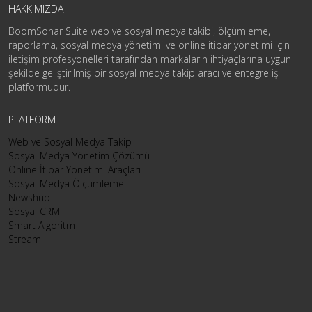
HAKKIMIZDA
BoomSonar Suite web ve sosyal medya takibi, ölçümleme,
raporlama, sosyal medya yönetimi ve online itibar yönetimi için
iletişim profesyonelleri tarafından markaların ihtiyaçlarına uygun
şekilde geliştirilmiş bir sosyal medya takip aracı ve entegre iş
platformudur.
PLATFORM
Web ve Sosyal Medya Takip
Sosyal Medya Yönetim Çözümü
Online İtibar Yönetimi Araçları
Sosyal Medya Ölçümleme
Newshub
Sosyal CRM
Smart Algoritm
Stream