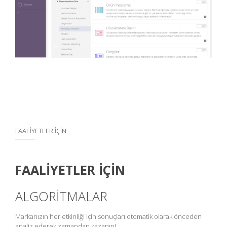
FAALİYETLER İÇİN
FAALİYETLER İÇİN
ALGORİTMALAR
Markanızın her etkinliği için sonuçları otomatik olarak önceden
analiz ederek zamandan kazanın!